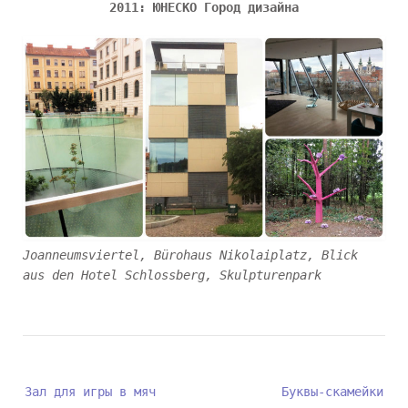
2011: ЮНЕСКО Город дизайна
Joanneumsviertel, Bürohaus Nikolaiplatz, Blick
aus den Hotel Schlossberg, Skulpturenpark
P
Зал для игры в мяч
Буквы-скамейки