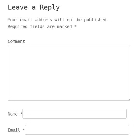
o
Leave a Reply
s
t
Your email address will not be published.
n
Required fields are marked
*
a
v
Comment
i
g
a
t
i
o
n
Name
*
Email
*