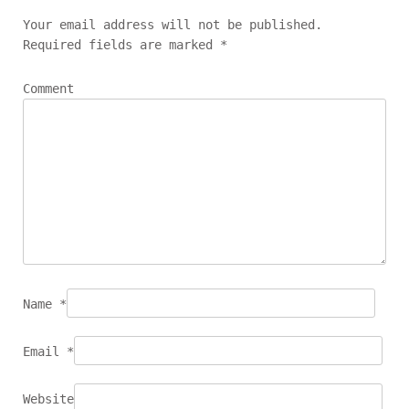
n
a
Your email address will not be published.
Required fields are marked
*
v
i
Comment
g
a
t
i
o
n
Name
*
Email
*
Website