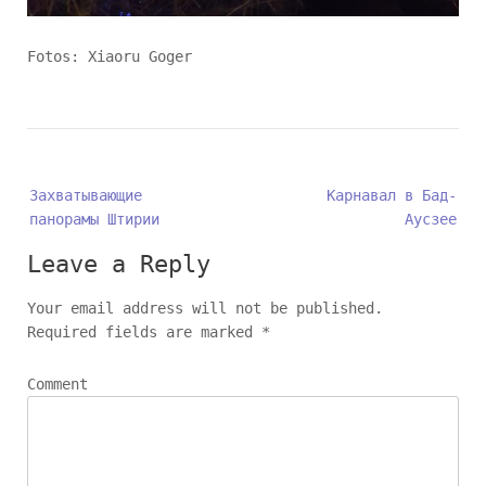
Fotos: Xiaoru Goger
P
Захватывающие
Карнавал в Бад-
o
панорамы Штирии
Аусзее
s
Leave a Reply
t
n
Your email address will not be published.
a
Required fields are marked
*
v
Comment
i
g
a